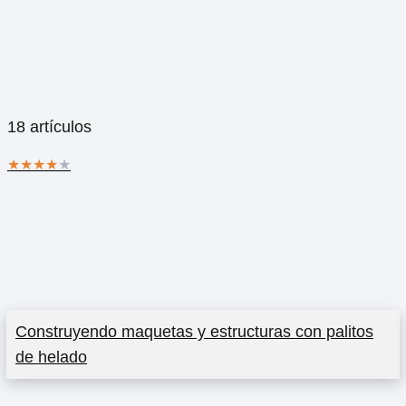
18 artículos
★
★
★
★
★
Construyendo maquetas y estructuras con palitos
de helado